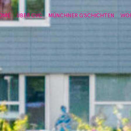
OME
ÜBER CVC
MÜNCHNER G’SCHICHTEN
WO